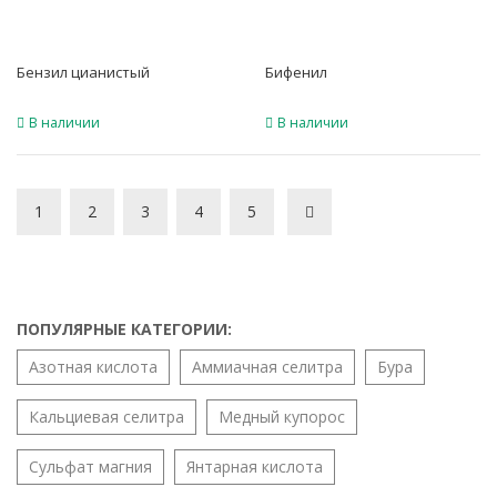
Бензил цианистый
Бифенил
В наличии
В наличии
1
2
3
4
5
ПОПУЛЯРНЫЕ КАТЕГОРИИ:
Азотная кислота
Аммиачная селитра
Бура
Кальциевая селитра
Медный купорос
Сульфат магния
Янтарная кислота