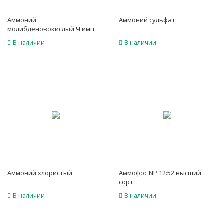
Аммоний
Аммоний сульфат
молибденовокислый Ч имп.
В наличии
В наличии
Аммоний хлористый
Аммофос NP 12:52 высший
сорт
В наличии
В наличии